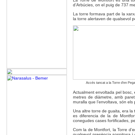
d’Arbúcies, on el puig de 737 met
La torre formava part de la xarxa
la torre alertaven de qualsevol pe
Accés tancat a la Torre d'en Peg
Actualment envoltada pel bosc, e
metres de diàmetre, amb paret d
muralla que l’envoltava, són el
Una altre torre de guaita, era 
es diferencia de la de Montfor
conegudes cases fortificades, pe
Com la de Montfort, la Torre d’
qualsevol presència sospitosa i