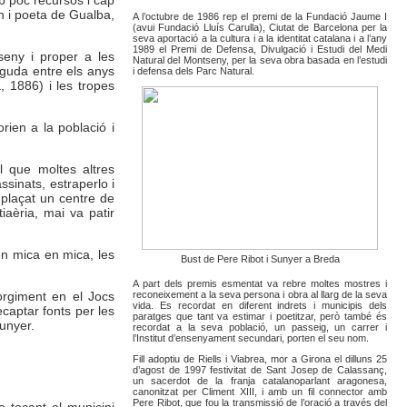
n i poeta de Gualba,
A l’octubre de 1986 rep el premi de la Fundació Jaume I
(avui Fundació Lluís Carulla), Ciutat de Barcelona per la
seva aportació a la cultura i a la identitat catalana i a l’any
1989 el Premi de Defensa, Divulgació i Estudi del Medi
seny i proper a les
Natural del Montseny, per la seva obra basada en l’estudi
inguda entre els anys
i defensa dels Parc Natural.
, 1886) i les tropes
ien a la població i
l que moltes altres
ssinats, estraperlo i
mplaçat un centre de
tiaèria, mai va patir
en mica en mica, les
Bust de Pere Ribot i Sunyer a Breda
A part dels premis esmentat va rebre moltes mostres i
orgiment en el Jocs
reconeixement a la seva persona i obra al llarg de la seva
vida. Es recordat en diferent indrets i municipis dels
captar fonts per les
paratges que tant va estimar i poetitzar, però també és
unyer.
recordat a la seva població, un passeig, un carrer i
l’Institut d’ensenyament secundari, porten el seu nom.
Fill adoptiu de Riells i Viabrea, mor a Girona el dilluns 25
d’agost de 1997 festivitat de Sant Josep de Calassanç,
un sacerdot de la franja catalanoparlant aragonesa,
canonitzat per Climent XIII, i amb un fil connector amb
Pere Ribot, que fou la transmissió de l’oració a través del
a tocant el municipi