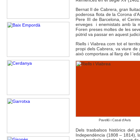
Bernat II de Cabrera, gran lluit
poderosa flota de la Corona d’Ar
Pere III de Barcelona, el Cerim
enveges i enemistats amb la no
Foren preses moltes de les seve
pútrid va passar en aquest judici,
Riells i Viabrea com tot el terr
propi dels Cabrera, va viure de
això comportava al llarg de l ‘ed
Pavelló i Casal d'Avis
Dels trasbalsos històrics del
Independència (1808 – 1814), la 
gran trasbals armats, la gent de 