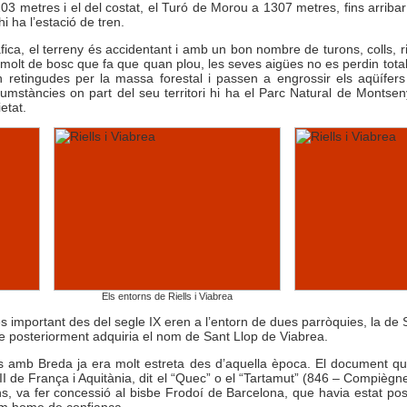
3 metres i el del costat, el Turó de Morou a 1307 metres, fins arribar
i ha l’estació de tren.
ica, el terreny és accidentant i amb un bon nombre de turons, colls, ri
er molt de bosc que fa que quan plou, les seves aigües no es perdin to
n retingudes per la massa forestal i passen a engrossir els aqüífers
mstàncies on part del seu territori hi ha el Parc Natural de Montseny
etat.
Els entorns de Riells i Viabrea
 important des del segle IX eren a l’entorn de dues parròquies, la de S
e posteriorment adquiria el nom de Sant Llop de Viabrea.
es amb Breda ja era molt estreta des d’aquella època. El document qu
is II de França i Aquitània, dit el “Quec” o el “Tartamut” (846 – Compiègne
ans, va fer concessió al bisbe Frodoí de Barcelona, que havia estat po
om home de confiança.