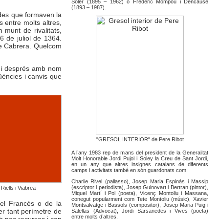
Soler (1895 – 1962) o Frederic Mompou i Dencause
(1893 – 1987).
ades que formaven la
 entre molts altres,
 munt de rivalitats,
 de juliol de 1364.
 de Cabrera. Quelcom
r, i després amb nom
üències i canvis que
"GRESOL INTERIOR" de Pere Ribot
A l’any 1983 rep de mans del president de la Generalitat
Molt Honorable Jordi Pujol i Soley la Creu de Sant Jordi,
en un any que altres insignes catalans de diferents
camps i activitats també en són guardonats com:
Charlie Rivel (pallasso), Josep Maria Espinàs i Massip
(escriptor i periodista), Josep Guinovart i Bertran (pintor),
Riells i Viabrea
Miquel Martí i Pol (poeta), Vicenç Montoliu i Massana,
conegut popularment com Tete Montoliu (músic), Xavier
del Francès o de la
Montsalvatge i Bassols (compositor), Josep Maria Puig i
er tant perímetre de
Salellas (Advocat), Jordi Sarsanedes i Vives (poeta)
entre molts d’altres.
mb poc recursos i cap