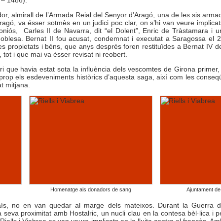
ador, almirall de l’Armada Reial del Senyor d’Aragó, una de les sis arm
agó, va ésser sotmès en un judici poc clar, on s’hi van veure implicats
oniós, Carles II de Navarra, dit “el Dolent”, Enric de Tràstamara i un
blesa. Bernat II fou acusat, condemnat i executat a Saragossa el 26
s propietats i béns, que anys després foren restituïdes a Bernat IV
 tot i que mai va ésser revisat ni reobert.
itori que havia estat sota la influència dels vescomtes de Girona prime
 prop els esdeveniments històrics d’aquesta saga, així com les conseq
at mitjana.
Homenatge als donadors de sang
Ajuntament de 
 país, no en van quedar al marge dels mateixos. Durant la Guerra 
seva proximitat amb Hostalric, un nucli clau en la contesa bèl·lica i p
Riells i Viabrea es van veure implicats en la lluita contra el francès. A