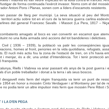
n fustigar de forma continuada l’exèrcit invasor. Noms com el del mossè
rador Antoni Pons i Planas, sonen com a líders d’escamots resistents.
an passar de llarg per municipi. La seva situació al peu del Mont
n territori actiu sobre tot en el curs de la tercera guerra carlina esdev
arlines del general Francesc Savalls i Massot (La Pera, 1817 – Niça
 combatents amagats al bocs es van convertir en escamot que atemor
ituint no una lluita armada sinó accions del tot bandoleres i delictives.
Civil ( 1936 – 1939), la població va patir les conseqüències igua
acions, homes al front, penúries en la vida quotidiana, refugiats, assa
 El nucli més actiu fou la zona de l’estació de tren, on s’hi havia e
t i menjar, és a dir, una unitat d’Intendència. Tot i tenir protecció an
ó franquista.
unya, Riells i Viabrea va anar passant els anys de la post guerra i 
 d’un poble treballador i donat a la terra i als seus boscos.
l desgavell més ferm del règim franquista va tenir un punt de ress
 de 1954 en honor a mossèn Cinto Verdaguer i al Montseny per tal de re
que no podia tenir un altre impulsor més ferm que mossèn Pere Ribot i S
I LA D'EN PEGA
re de guaita situada a l’extrem nord del terme de Riells i Viabrea, j