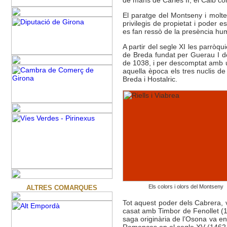
El paratge del Montseny i molte
privilegis de propietat i poder e
es fan ressò de la presència hu
A partir del segle XI les parròqu
de Breda fundat per Guerau I d
de 1038, i per descomptat amb un
aquella època els tres nuclis de
Breda i Hostalric.
Els colors i olors del Montseny
ALTRES COMARQUES
Tot aquest poder dels Cabrera, 
casat amb Timbor de Fenollet (12
saga originària de l’Osona va en
Remences en el segle XV (1462