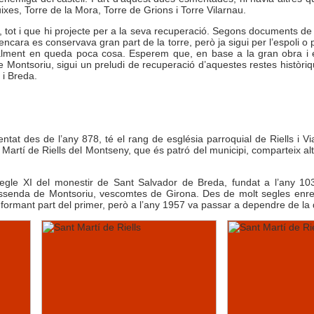
uixes, Torre de la Mora, Torre de Grions i Torre Vilarnau.
, tot i que hi projecte per a la seva recuperació. Segons documents de 
ara es conservava gran part de la torre, però ja sigui per l’espoli o pe
ualment en queda poca cosa. Esperem que, en base a la gran obra i e
e Montsoriu, sigui un preludi de recuperació d’aquestes restes històriq
 i Breda.
ntat des de l’any 878, té el rang de església parroquial de Riells i Via
 Martí de Riells del Montseny, que és patró del municipi, comparteix a
segle XI del monestir de Sant Salvador de Breda, fundat a l’any 1
senda de Montsoriu, vescomtes de Girona. Des de molt segles enrere
 formant part del primer, però a l’any 1957 va passar a dependre de la 