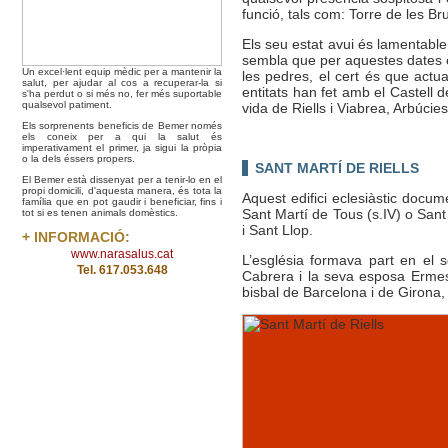
funció, tals com: Torre de les Br
Els seu estat avui és lamentable
sembla que per aquestes dates enc
Un excel·lent equip mèdic per a mantenir la
les pedres, el cert és que act
salut, per ajudar al cos a recuperar-la si
entitats han fet amb el Castell d
s'ha perdut o si més no, fer més suportable
qualsevol patiment.
vida de Riells i Viabrea, Arbúcies
Els sorprenents beneficis de Bemer només
els coneix per a qui la salut és
imperativament el primer, ja sigui la pròpia
o la dels éssers propers.
SANT MARTÍ DE RIELLS
El Bemer està dissenyat per a tenir-lo en el
propi domicili, d'aquesta manera, és tota la
Aquest edifici eclesiàstic docume
família que en pot gaudir i beneficiar, fins i
Sant Martí de Tous (s.IV) o Sant
tot si es tenen animals domèstics.
i Sant Llop.
+ INFORMACIÓ:
www.narasalus.cat
L’església formava part en el 
Tel. 617.053.648
Cabrera i la seva esposa Ermes
bisbal de Barcelona i de Girona,