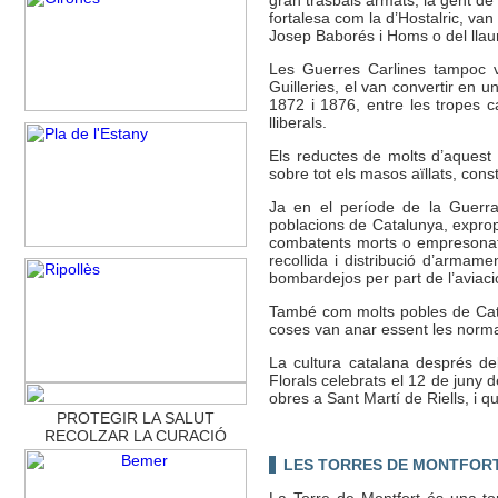
fortalesa com la d’Hostalric, va
Josep Baborés i Homs o del llau
Les Guerres Carlines tampoc v
Guilleries, el van convertir en u
1872 i 1876, entre les tropes c
lliberals.
Els reductes de molts d’aquest
sobre tot els masos aïllats, const
Ja en el període de la Guerra 
poblacions de Catalunya, expropi
combatents morts o empresonats.
recollida i distribució d’armamen
bombardejos per part de l’aviaci
També com molts pobles de Catal
coses van anar essent les normals
La cultura catalana després de
Florals celebrats el 12 de juny
obres a Sant Martí de Riells, i 
PROTEGIR LA SALUT
RECOLZAR LA CURACIÓ
LES TORRES DE MONTFORT 
La Torre de Montfort és una tor