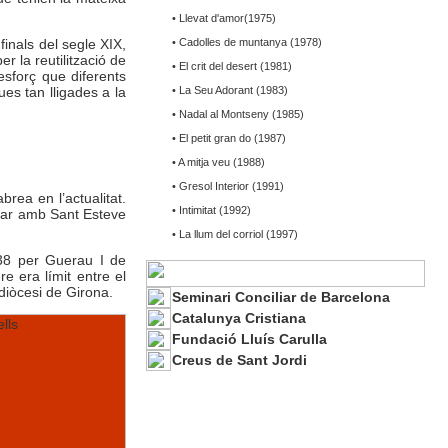
• Llevat d'amor(1975)
finals del segle XIX,
• Cadolles de muntanya (1978)
r la reutilització de
• El crit del desert (1981)
sforç que diferents
ues tan lligades a la
• La Seu Adorant (1983)
• Nadal al Montseny (1985)
• El petit gran do (1987)
• A mitja veu (1988)
• Gresol Interior (1991)
brea en l’actualitat.
• Intimitat (1992)
ltar amb Sant Esteve
• La llum del corriol (1997)
038 per Guerau I de
 era límit entre el
diòcesi de Girona.
Seminari Conciliar de Barcelona
Catalunya Cristiana
Fundació Lluís Carulla
Creus de Sant Jordi