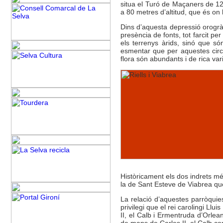
situa el Turó de Maçaners de 120
a 80 metres d’altitud, que és on h
Dins d’aquesta depressió orogràf
presència de fonts, tot farcit p
els terrenys àrids, sinó que só
esmentar que per aquestes circu
flora són abundants i de rica vari
Històricament els dos indrets més
la de Sant Esteve de Viabrea qu
La relació d’aquestes parròqui
privilegi que el rei carolingi Llu
II, el Calb i Ermentruda d’Orle
de mans de Carles II, el Calb c