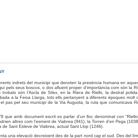
NY
iferents indrets del municipi que denoten la presència humana en aquest
igui pels seus boscos, o dos afluent proper d’importància com són la Rie
 trobats són l’Ascla de Sílex, en la Riera de Riells, la destral polid
obada a la Feixa Llarga, tots ells pertanyent a diferents èpoques molt 
el pas pel seu municipi de la Via Augusta, la ruta que comunicava R
878 que amb document escrit es parlar d’un lloc denominat con “Riellos
 vindrien altres com l’esment de Viabrea (941), la Torren d’en Pega (1038
ia de Sant Esteve de Viabrea, actual Sant Llop (1246).
nta una elevació decreixent des de la part nord cap el sud. Des del lím