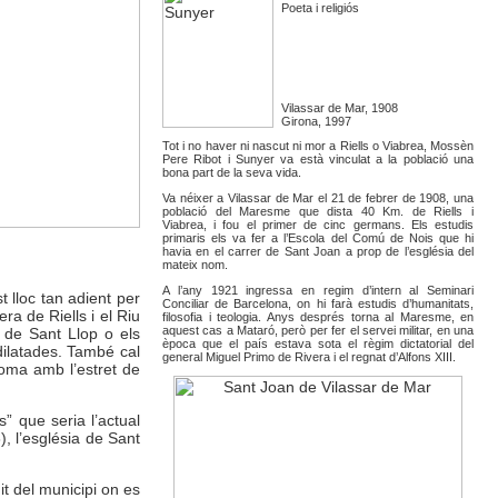
Poeta i religiós
Vilassar de Mar, 1908
Girona, 1997
Tot i no haver ni nascut ni mor a Riells o Viabrea, Mossèn
Pere Ribot i Sunyer va està vinculat a la població una
bona part de la seva vida.
Va néixer a Vilassar de Mar el 21 de febrer de 1908, una
població del Maresme que dista 40 Km. de Riells i
Viabrea, i fou el primer de cinc germans. Els estudis
primaris els va fer a l’Escola del Comú de Nois que hi
havia en el carrer de Sant Joan a prop de l’església del
mateix nom.
A l’any 1921 ingressa en regim d’intern al Seminari
 lloc tan adient per
Conciliar de Barcelona, on hi farà estudis d’humanitats,
ra de Riells i el Riu
filosofia i teologia. Anys després torna al Maresme, en
aquest cas a Mataró, però per fer el servei militar, en una
a de Sant Llop o els
època que el país estava sota el règim dictatorial del
dilatades. També cal
general Miguel Primo de Rivera i el regnat d’Alfons XIII.
oma amb l’estret de
” que seria l’actual
), l’església de Sant
it del municipi on es