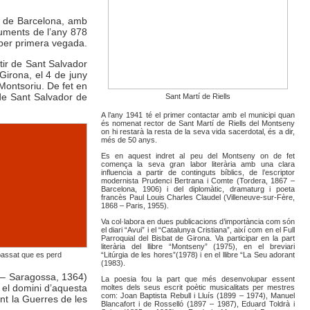
oí de Barcelona, amb
ocuments de l’any 878
 per primera vegada.
stir de Sant Salvador
irona, el 4 de juny
Montsoriu. De fet en
 de Sant Salvador de
Sant Martí de Riells
A l’any 1941 té el primer contactar amb el municipi quan
és nomenat rector de Sant Martí de Riells del Montseny
on hi restarà la resta de la seva vida sacerdotal, és a dir,
més de 50 anys.
Es en aquest indret al peu del Montseny on de fet
comença la seva gran labor literària amb una clara
influencia a partir de continguts bíblics, de l’escriptor
modernista Prudenci Bertrana i Comte (Tordera, 1867 –
Barcelona, 1906) i del diplomàtic, dramaturg i poeta
francès Paul Louis Charles Claudel (Villeneuve-sur-Fère,
1868 – Paris, 1955).
Va col·labora en dues publicacions d’importància com són
el diari “Avui” i el “Catalunya Cristiana”, així com en el Full
Parroquial del Bisbat de Girona. Va participar en la part
literària del llibre “Montseny” (1975), en el breviari
assat que es perd
“Litúrgia de les hores”(1978) i en el llibre “La Seu adorant
(1983).
8 – Saragossa, 1364)
La poesia fou la part que més desenvolupar essent
, el domini d’aquesta
moltes dels seus escrit poètic musicalitats per mestres
com: Joan Baptista Rebull i Lluís (1899 – 1974), Manuel
nt la Guerres de les
Blancafort i de Rosselló (1897 – 1987), Eduard Toldrà i