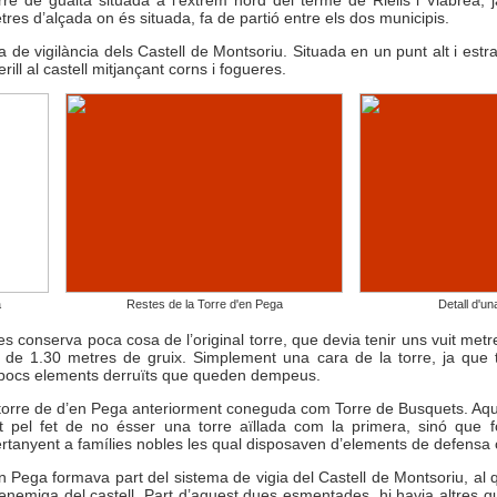
res d’alçada on és situada, fa de partió entre els dos municipis.
 de vigilància dels Castell de Montsoriu. Situada en un punt alt i estrat
rill al castell mitjançant corns i fogueres.
a
Restes de la Torre d'en Pega
Detall d'un
s conserva poca cosa de l’original torre, que devia tenir uns vuit metr
e 1.30 metres de gruix. Simplement una cara de la torre, ja que té 
s pocs elements derruïts que queden dempeus.
la torre de d’en Pega anteriorment coneguda com Torre de Busquets. Aqu
t pel fet de no ésser una torre aïllada com la primera, sinó que 
rtanyent a famílies nobles les qual disposaven d’elements de defensa 
en Pega formava part del sistema de vigia del Castell de Montsoriu, al
 enemiga del castell. Part d’aquest dues esmentades, hi havia altres q