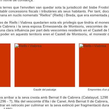
s terres que l’envolten van quedar sota la jurisdicció del bisbe Frod
stablir concessions fiscals i tributàries als seus habitants. Per tant, d
mana en nuclis nomenats “Riellos” (Riells) i Breda, que era esmentada
ies de Riells i Viabrea quedarien sota els privilegis que tindria el mone
e Cabrera i la seva esposa Ermessenda de Montsoriu, vescomtes de G
a clara influència per part dels vescomtes residents en el Castell de 
 poder en aquests territoris eren el Castell de Montsoriu, el monestir
Gaudir del paisatge
Empremtes d'un p
va arribar a la seva cresta amb Bernat II de Cabrera (Calatayud, 129
96 - ?), filla del vescomte d'Illa i de Canet. Amb Bernat II de Cabrera
trar en retrocés per culminar en la seva extinció per fragmentació dura
 – 1486).