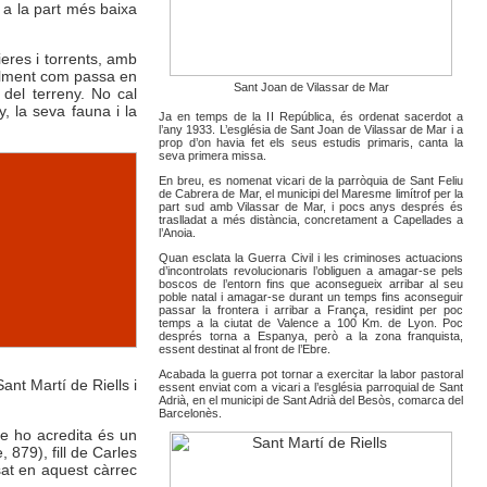
 a la part més baixa
eres i torrents, amb
talment com passa en
Sant Joan de Vilassar de Mar
 del terreny. No cal
, la seva fauna i la
Ja en temps de la II República, és ordenat sacerdot a
l’any 1933. L’església de Sant Joan de Vilassar de Mar i a
prop d’on havia fet els seus estudis primaris, canta la
seva primera missa.
En breu, es nomenat vicari de la parròquia de Sant Feliu
de Cabrera de Mar, el municipi del Maresme limítrof per la
part sud amb Vilassar de Mar, i pocs anys després és
traslladat a més distància, concretament a Capellades a
l’Anoia.
Quan esclata la Guerra Civil i les criminoses actuacions
d’incontrolats revolucionaris l’obliguen a amagar-se pels
boscos de l’entorn fins que aconsegueix arribar al seu
poble natal i amagar-se durant un temps fins aconseguir
passar la frontera i arribar a França, residint per poc
temps a la ciutat de Valence a 100 Km. de Lyon. Poc
després torna a Espanya, però a la zona franquista,
essent destinat al front de l’Ebre.
Acabada la guerra pot tornar a exercitar la labor pastoral
ant Martí de Riells i
essent enviat com a vicari a l’església parroquial de Sant
Adrià, en el municipi de Sant Adrià del Besòs, comarca del
Barcelonès.
e ho acredita és un
, 879), fill de Carles
sat en aquest càrrec