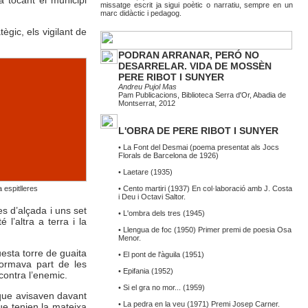
missatge escrit ja sigui poètic o narratiu, sempre en un
marc didàctic i pedagog.
ègic, els vigilant de
PODRAN ARRANAR, PERÓ NO
DESARRELAR. VIDA DE MOSSÈN
PERE RIBOT I SUNYER
Andreu Pujol Mas
Pam Publicacions
, Biblioteca Serra d'Or, Abadia de
Montserrat, 2012
L'OBRA DE PERE RIBOT I SUNYER
• La Font del Desmai (poema presentat als Jocs
Florals de Barcelona de 1926)
• Laetare (1935)
a espitlleres
• Cento martiri (1937) En col·laboració amb J. Costa
i Deu i Octavi Saltor.
es d’alçada i uns set
• L'ombra dels tres (1945)
l’altra a terra i la
• Llengua de foc (1950) Primer premi de poesia Osa
Menor.
esta torre de guaita
• El pont de l'àguila (1951)
formava part de les
• Epifania (1952)
contra l’enemic.
• Si el gra no mor... (1959)
 que avisaven davant
• La pedra en la veu (1971) Premi Josep Carner.
ue tenien la mateixa