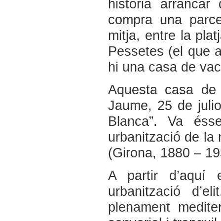
història arranca
compra una parce
mitja, entre la pla
Pessetes (el que av
hi una casa de va
Aquesta casa de 
Jaume, 25 de juli
Blanca”. Va éss
urbanització de la 
(Girona, 1880 – 19
A partir d’aquí 
urbanització d’e
plenament medite