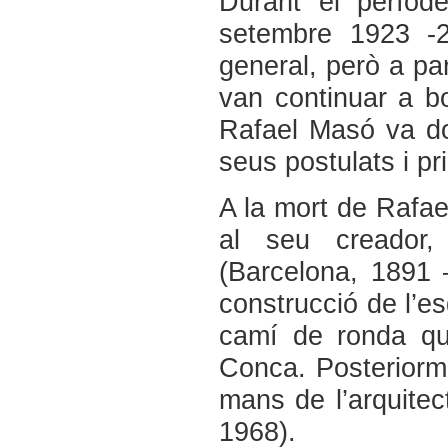
Durant el períod
setembre 1923 -2
general, però a par
van continuar a bo
Rafael Masó va do
seus postulats i pr
A la mort de Rafael
al seu creador, 
(Barcelona, 1891 
construcció de l’e
camí de ronda qu
Conca. Posteriorm
mans de l’arquitec
1968).