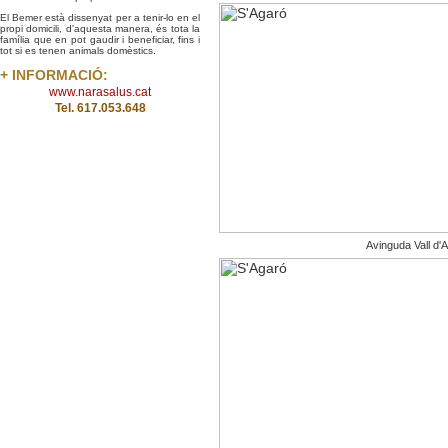
El Bemer està dissenyat per a tenir-lo en el
propi domicili, d'aquesta manera, és tota la
família que en pot gaudir i beneficiar, fins i
tot si es tenen animals domèstics.
+ INFORMACIÓ:
www.narasalus.cat
Tel. 617.053.648
Avinguda Vall d'A