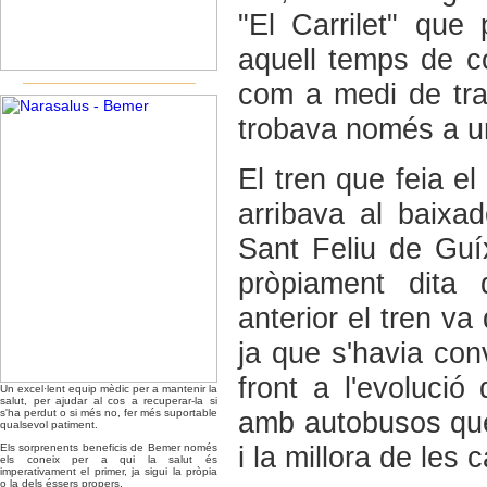
"El Carrilet" qu
aquell temps de co
com a medi de tran
trobava només a un
El tren que feia el
arribava al baixa
Sant Feliu de Guíx
pròpiament dita 
anterior el tren va
ja que s'havia conv
front a l'evolució 
Un excel·lent equip mèdic per a mantenir la
salut, per ajudar al cos a recuperar-la si
amb autobusos que
s'ha perdut o si més no, fer més suportable
qualsevol patiment.
i la millora de les 
Els sorprenents beneficis de Bemer només
els coneix per a qui la salut és
imperativament el primer, ja sigui la pròpia
o la dels éssers propers.