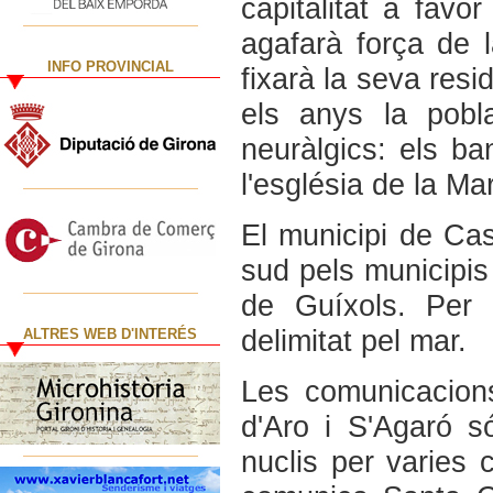
capitalitat a favo
agafarà força de 
INFO PROVINCIAL
fixarà la seva resi
els anys la pobl
neuràlgics: els ba
l'església de la Ma
El municipi de Cast
sud pels municipis
de Guíxols. Per 
delimitat pel mar.
ALTRES WEB D'INTERÉS
Les comunicacions
d'Aro i S'Agaró s
nuclis per varies 