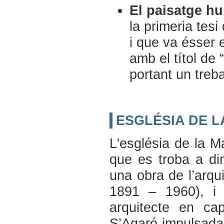
El paisatge h
la primeria tes
i que va ésser 
amb el títol de
portant un treb
ESGLÉSIA DE L
L'església de la Ma
que es troba a di
una obra de l’arqu
1891 – 1960), i
arquitecte en ca
S’Agaró impulsada