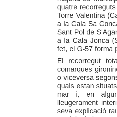
quatre recorreguts
Torre Valentina (Ca
a la Cala Sa Conca
Sant Pol de S'Agaró
a la Cala Jonca (
fet, el G-57 forma 
El recorregut to
comarques gironine
o viceversa segons
quals estan situats
mar i, en algu
lleugerament inter
seva explicació ra