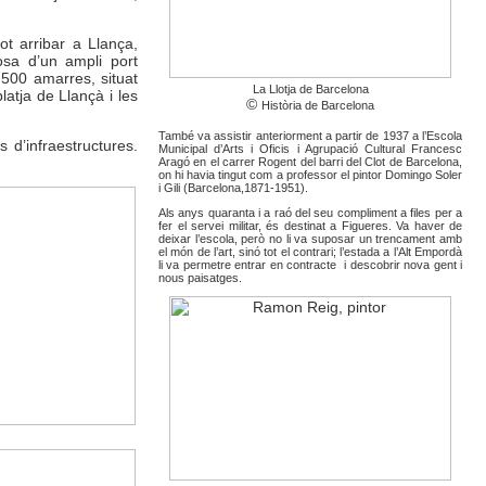
ot arribar a Llança,
osa d’un ampli port
 500 amarres, situat
La Llotja de Barcelona
latja de Llançà i les
©
Història de Barcelona
També va assistir anteriorment a partir de 1937 a l’Escola
 d’infraestructures.
Municipal d’Arts i Oficis i Agrupació Cultural Francesc
Aragó en el carrer Rogent del barri del Clot de Barcelona,
on hi havia tingut com a professor el pintor Domingo Soler
i Gili (Barcelona,1871-1951).
Als anys quaranta i a raó del seu compliment a files per a
fer el servei militar, és destinat a Figueres. Va haver de
deixar l’escola, però no li va suposar un trencament amb
el món de l’art, sinó tot el contrari; l’estada a l’Alt Empordà
li va permetre entrar en contracte i descobrir nova gent i
nous paisatges.