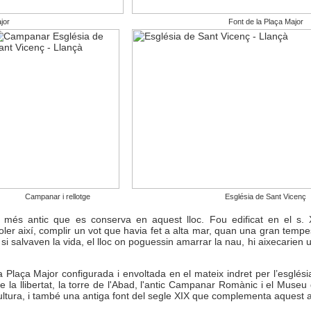
jor
Font de la Plaça Major
Campanar i rellotge
Església de Sant Vicenç
ici més antic que es conserva en aquest lloc. Fou edificat en el s.
ler així, complir un vot que havia fet a alta mar, quan una gran tempe
 si salvaven la vida, el lloc on poguessin amarrar la nau, hi aixecarien
va Plaça Major configurada i envoltada en el mateix indret per l’esglés
 de la llibertat, la torre de l'Abad, l'antic Campanar Romànic i el Museu 
Cultura, i també una antiga font del segle XIX que complementa aquest 