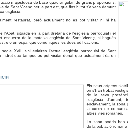
trucció majestuosa de base quadrangular, de grans proporcions,
a de Sant Vicenç per la part est, que fins hi tot s'aixeca damunt
xa església.
alment restaurat, però actualment no es pot visitar ni hi ha
 l’Abat, situada en la part dretana de l’església parroquial i el
art esquerra de la mateixa església de Sant Vicenç, hi hagués
ustre o un espai que comuniqués les dues edificacions.
egle XVIII s’hi enlaires l’actual església parroquial de Sant
n indret que tampoc es pot visitar donat que actualment és un
ICIPI
Els seus orígens s'atr
on s'han trobat vestigi
de la seva presènc
l’església d'amunt,
enclavament, la zona 
la xarxa de comunica
altres vies romanes.
La zona podria ben é
de la població romana 