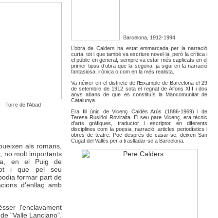
Barcelona, 1912-1994
L’obra de Calders ha estat emmarcada per la narració
curta, tot i que també va escriure novel·la, però la crítica i
el públic en general, sempre va estar més capficats en el
primer tipus d’obra que la segona, ja sigui en la narració
fantasiosa, irònica o com en la més realista.
Va néixer en el districte de l’Eixample de Barcelona el 29
de setembre de 1912 sota el regnat de Alfons XIII i dos
anys abans de que es constituís la Mancomunitat de
Catalunya.
Torre de l'Abad
Era fill únic de Vicenç Caldés Arús (1886-1969) i de
Teresa Rusiñol Roviralta. El seu pare Vicenç, era tècnic
d’arts gràfiques, traductor i escriptor en diferents
disciplines com la poesia, narració, articles periodístics i
obres de teatre. Poc després de casar-se, deixen San
Cugat del Vallès per a traslladar-se a Barcelona.
ibueixen als romans,
s, no molt importants
ia, en el Puig de
 tot i que pel seu
podia formar part de
cions d'enllaç amb
sser l'enclavament
de "Valle Lanciano".