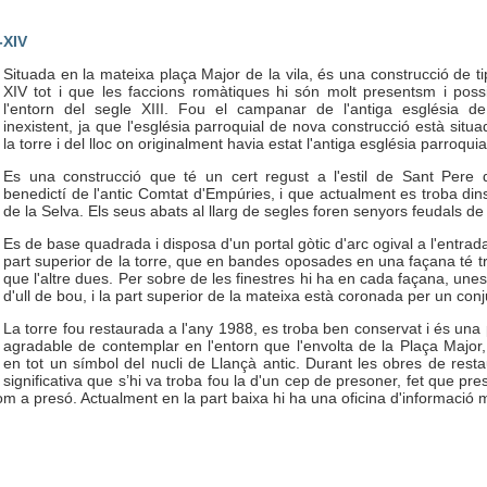
-XIV
Situada en la mateixa plaça Major de la vila, és una construcció de tip
XIV tot i que les faccions romàtiques hi són molt presentsm i poss
l'entorn del segle XIII. Fou el campanar de l'antiga església d
inexistent, ja que l'església parroquial de nova construcció està situad
la torre i del lloc on originalment havia estat l'antiga església parroquia
Es una construcció que té un cert regust a l'estil de Sant Pere
benedictí de l'antic Comtat d'Empúries, i que actualment es troba dins
de la Selva. Els seus abats al llarg de segles foren senyors feudals de
Es de base quadrada i disposa d'un portal gòtic d'arc ogival a l'entrada,
part superior de la torre, que en bandes oposades en una façana té tr
que l'altre dues. Per sobre de les finestres hi ha en cada façana, une
d'ull de bou, i la part superior de la mateixa està coronada per un con
La torre fou restaurada a l'any 1988, es troba ben conservat i és una 
agradable de contemplar en l'entorn que l'envolta de la Plaça Major, 
en tot un símbol del nucli de Llançà antic. Durant les obres de rest
significativa que s’hi va troba fou la d'un cep de presoner, fet que pres
a presó. Actualment en la part baixa hi ha una oficina d'informació m