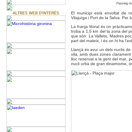
Passeig ma
El municipi està envoltat de n
ALTRES WEB D'INTERÉS
Vilajuïga i Port de la Selva. Per 
La franja litoral és on pràcticam
troba a 1,5 km del la zona del po
que són: La Valleta, Madres poc 
part del mateix, i és on hi ha l'es
Llançà és avui un dels nuclis de 
vila, amb dues zones clarament d
lloc reservat a la gent del mar, 
nucli urbà de gran dinamisme, sobret