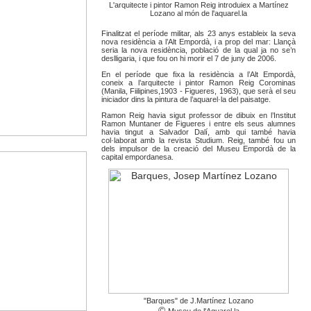
L'arquitecte i pintor Ramon Reig introduiex a Martínez
Lozano al món de l'aquarel.la
Finalitzat el període militar, als 23 anys estableix la seva
nova residència a l’Alt Empordà, i a prop del mar: Llançà
seria la nova residència, població de la qual ja no se’n
deslligaria, i que fou on hi morir el 7 de juny de 2006.
En el període que fixa la residència a l’Alt Empordà,
coneix a l’arquitecte i pintor Ramon Reig Corominas
(Manila, Fiilipines,1903 - Figueres, 1963), que serà el seu
iniciador dins la pintura de l’aquarel·la del paisatge.
Ramon Reig havia sigut professor de dibuix en l’Institut
Ramon Muntaner de Figueres i entre els seus alumnes
havia tingut a Salvador Dalí, amb qui també havia
col·laborat amb la revista Studium. Reig, també fou un
dels impulsor de la creació del Museu Empordà de la
capital empordanesa.
"Barques" de J.Martínez Lozano
©