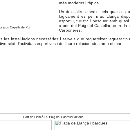
més moderns i ràpids.
Un dels altres medis pels quals es p
lògicament és per mar. Llançà disp
esportiu, turístic i pesquer amb quasi
a peu del Puig del Castellar, entre la p
iratori Capella de Port
Carboneres.
 les instal·lacions necessàries i serveis que requereixen aquest tipus
versitat d’activitats esportives i de lleure relacionades amb el mar.
Port de Llançà i el Puig del Castellar al fons