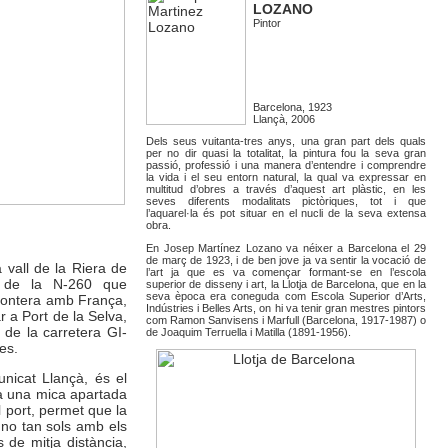
LOZANO
Pintor
Barcelona, 1923
Llançà, 2006
Dels seus vuitanta-tres anys, una gran part dels quals
per no dir quasi la totalitat, la pintura fou la seva gran
passió, professió i una manera d’entendre i comprendre
la vida i el seu entorn natural, la qual va expressar en
multitud d’obres a través d’aquest art plàstic, en les
seves diferents modalitats pictòriques, tot i que
l’aquarel·la és pot situar en el nucli de la seva extensa
obra.
En Josep Martínez Lozano va néixer a Barcelona el 29
de març de 1923, i de ben jove ja va sentir la vocació de
a vall de la Riera de
l’art ja que es va començar formant-se en l’escola
s de la N-260 que
superior de disseny i art, la Llotja de Barcelona, que en la
seva època era coneguda com Escola Superior d’Arts,
rontera amb França,
Indústries i Belles Arts, on hi va tenir gran mestres pintors
 a Port de la Selva,
com Ramon Sanvisens i Marfull (Barcelona, 1917-1987) o
s de la carretera GI-
de Joaquim Terruella i Matilla (1891-1956).
es.
nicat Llançà, és el
stà una mica apartada
l port, permet que la
 no tan sols amb els
 de mitja distància,