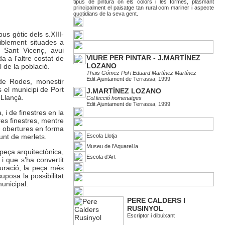
tipus de pintura on els colors i les formes, plasmant
principalment el paisatge tan rural com mariner i aspecte
quotidians de la seva gent.
us gòtic dels s.XIII-
iblement situades a
e Sant Vicenç, avui
VIURE PER PINTAR - J.MARTÍNEZ
a a l'altre costat de
LOZANO
l de la població.
Thais Gómez Pol i Eduard Martínez Martínez
Edit.Ajuntament de Terrassa, 1999
 de Rodes, monestir
 el municipi de Port
J.MARTÍNEZ LOZANO
 Llançà.
Col.lecció homenatges
Edit.Ajuntament de Terrassa, 1999
 i de finestres en la
es finestres, mentre
s obertures en forma
junt de merlets.
Escola Llotja
Museu de l'Aquarel.la
peça arquitectònica,
Escola d'Art
i que s’ha convertit
auració, la peça més
uposa la possibilitat
unicipal.
PERE CALDERS I
RUSINYOL
Escriptor i dibuixant