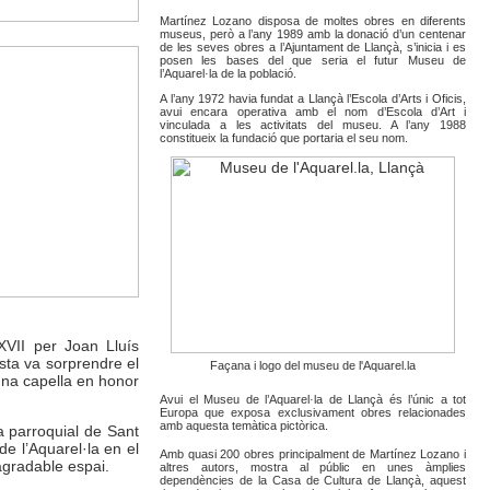
Martínez Lozano disposa de moltes obres en diferents
museus, però a l’any 1989 amb la donació d’un centenar
de les seves obres a l’Ajuntament de Llançà, s’inicia i es
posen les bases del que seria el futur Museu de
l’Aquarel·la de la població.
A l’any 1972 havia fundat a Llançà l’Escola d’Arts i Oficis,
avui encara operativa amb el nom d’Escola d’Art i
vinculada a les activitats del museu. A l’any 1988
constitueix la fundació que portaria el seu nom.
 XVII per Joan Lluís
sta va sorprendre el
Façana i logo del museu de l'Aquarel.la
 una capella en honor
Avui el Museu de l’Aquarel·la de Llançà és l’únic a tot
Europa que exposa exclusivament obres relacionades
amb aquesta temàtica pictòrica.
ia parroquial de Sant
de l’Aquarel·la en el
Amb quasi 200 obres principalment de Martínez Lozano i
agradable espai.
altres autors, mostra al públic en unes àmplies
dependències de la Casa de Cultura de Llançà, aquest