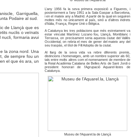
Museu de l'Aquarel.la
L’any 1956 fa la seva primera exposició a Figueres, i
posteriorment a l’any 1951 a la Sala Gaspar a Barcelona,
iscle, Garriguella,
i en el mateix any a Madrid. A partir de la qual en seguiren
Punta Podaire al sud.
moltes més no únicament al país, sinó a d’altres indrets
d’Itàlia, França, Regne Unit o Bèlgica.
ntic de Llançà que es
A Catalunya les tres poblacions que més estretament va
tits nuclis o veïnats
estar vinculat Martínez Lozano fou, Llançà, Montblanc i
 nucli, formaria avui
Terrassa, on precisament seria aquesta ciutat del Vallès
Occidental, on rebria el mes de gener del mateix any del
seu traspàs, el títol de Fill Adoptiu de la ciutat.
 de la zona nord. Una
Al llarg de la seva vida va rebre diferents premis,
rt, de sempre fou un
distincions i homenatges, amb un nombre superior als 60,
tals entre molts altres com el nomenament de membre de
 en el que és ara, un
la Reial Acadèmia Catalana de Belles Arts de Sant Jordi o
president honorari de l’Agrupació Aquarel·listes de
Catalunya.
Museu de l'Aquarel.la de Llançà