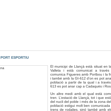
L PORT ESPORTIU
El municipi de Llançà està situat en l
Valleta i està comunicat a travé
comunica Figueres amb Portbou i la f
i també amb la GI-612 d’on es pot anar
població a partir de la qual i a travé
613 es pot anar cap a Cadaquès i Ros
Un altre medi amb el qual està comu
tren. L’estació de Llançà, tot i que e
del nucli del poble i més de la zona de
població estigui molt ben comunicada
trens de rodalies, sinó també amb els