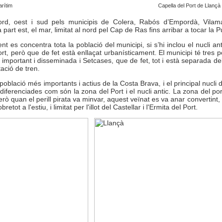
rítim
Capella del Port de Llançà
ord, oest i sud pels municipis de Colera, Rabós d’Empordà, Vilaman
la part est, el mar, limitat al nord pel Cap de Ras fins arribar a tocar la 
ent es concentra tota la població del municipi, si s’hi inclou el nucli a
rt, però que de fet està enllaçat urbanísticament. El municipi té tres pe
important i disseminada i Setcases, que de fet, tot i està separada del
tació de tren.
població més importants i actius de la Costa Brava, i el principal nucli
iferenciades com són la zona del Port i el nucli antic. La zona del po
però quan el perill pirata va minvar, aquest veïnat es va anar convertint,
ot a l'estiu, i limitat per l'illot del Castellar i l'Ermita del Port.