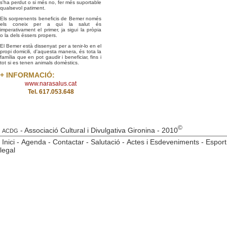
s'ha perdut o si més no, fer més suportable
qualsevol patiment.
Els sorprenents beneficis de Bemer només
els coneix per a qui la salut és
imperativament el primer, ja sigui la pròpia
o la dels éssers propers.
El Bemer està dissenyat per a tenir-lo en el
propi domicili, d'aquesta manera, és tota la
família que en pot gaudir i beneficiar, fins i
tot si es tenen animals domèstics.
+ INFORMACIÓ:
www.narasalus.cat
Tel. 617.053.648
©
- Associació Cultural i Divulgativa Gironina - 2010
ACDG
Inici
-
Agenda
-
Contactar
-
Salutació
-
Actes i Esdeveniments
-
Esport
legal