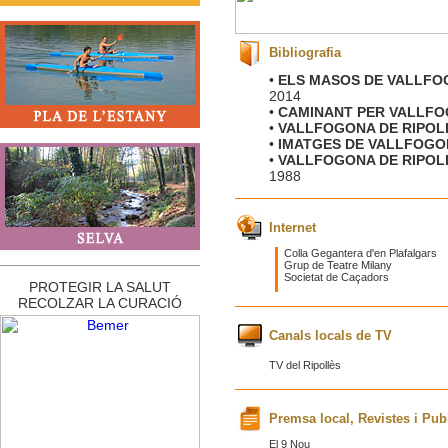
Bibliografia
•
ELS MASOS DE VALLFO
2014
•
CAMINANT PER VALLFO
•
VALLFOGONA DE RIPOL
•
IMATGES DE VALLFOGO
•
VALLFOGONA DE RIPOLLÈS
1988
Internet
Colla Gegantera d'en Plafalgars
Grup de Teatre Milany
Societat de Caçadors
PROTEGIR LA SALUT
RECOLZAR LA CURACIÓ
Canals locals de TV
TV del Ripollès
Premsa local, Revistes i Pub
El 9 Nou