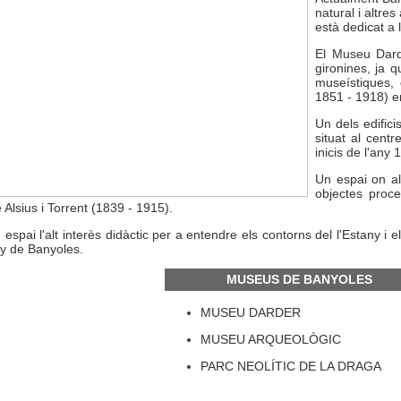
natural i altr
està dedicat 
El Museu Dard
gironines, ja 
museístiques, 
1851 - 1918) en
Un dels edifici
situat al centr
inicis de l'any
Un espai on al
objectes proc
 Alsius i Torrent (1839 - 1915).
ai l'alt interès didàctic per a entendre els contorns del l'Estany i els
ny de Banyoles.
MUSEUS DE BANYOLES
MUSEU DARDER
MUSEU ARQUEOLÒGIC
PARC NEOLÍTIC DE LA DRAGA