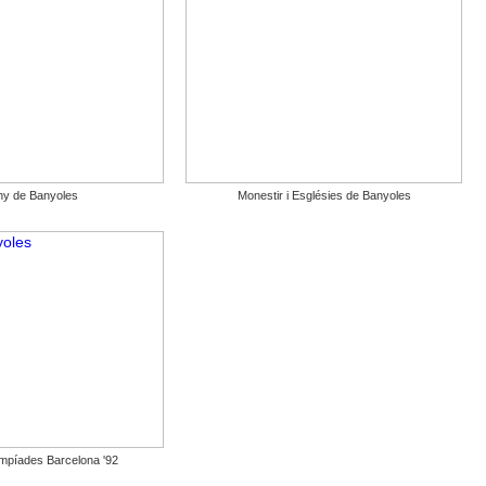
ny de Banyoles
Monestir i Esglésies de Banyoles
impíades Barcelona '92