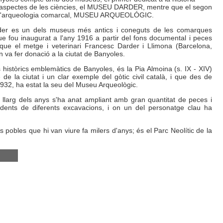
es aspectes de les ciències, el MUSEU DARDER, mentre que el segon
a l'arqueologia comarcal, MUSEU ARQUEOLÓGIC.
er es un dels museus més antics i coneguts de les comarques
que fou inaugurat a l'any 1916 a partir del fons documental i peces
que el metge i veterinari Francesc Darder i Llimona (Barcelona,
 va fer donació a la ciutat de Banyoles.
s històrics emblemàtics de Banyoles, és la Pia Almoina (s. IX - XIV)
e de la ciutat i un clar exemple del gòtic civil català, i que des de
 1932, ha estat la seu del Museu Arqueològic.
 llarg dels anys s'ha anat ampliant amb gran quantitat de peces i
edents de diferents excavacions, i on un del personatge clau ha
 pobles que hi van viure fa milers d'anys; és el Parc Neolític de la