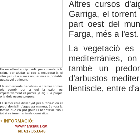
Altres cursos d'a
Garriga, el torrent
part oest del muni
Farga, més a l'est.
La vegetació es 
mediterrànies, on
també un predom
Un excel·lent equip mèdic per a mantenir la
salut, per ajudar al cos a recuperar-la si
d'arbustos mediter
s'ha perdut o si més no, fer més suportable
qualsevol patiment.
llentiscle, entre d'a
Els sorprenents beneficis de Bemer només
els coneix per a qui la salut és
imperativament el primer, ja sigui la pròpia
o la dels éssers propers.
El Bemer està dissenyat per a tenir-lo en el
propi domicili, d'aquesta manera, és tota la
família que en pot gaudir i beneficiar, fins i
tot si es tenen animals domèstics.
+ INFORMACIÓ:
www.narasalus.cat
Tel. 617.053.648