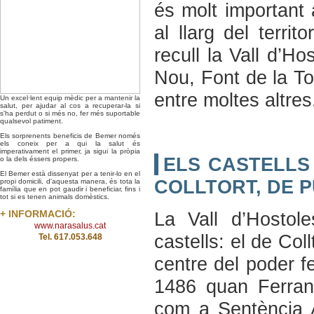
és molt important
al llarg del territ
recull la Vall d’H
Nou, Font de la To
entre moltes altres
Un excel·lent equip mèdic per a mantenir la
salut, per ajudar al cos a recuperar-la si
s'ha perdut o si més no, fer més suportable
qualsevol patiment.
Els sorprenents beneficis de Bemer només
els coneix per a qui la salut és
imperativament el primer, ja sigui la pròpia
ELS CASTELLS
o la dels éssers propers.
El Bemer està dissenyat per a tenir-lo en el
COLLTORT, DE P
propi domicili, d'aquesta manera, és tota la
família que en pot gaudir i beneficiar, fins i
tot si es tenen animals domèstics.
La Vall d’Hostol
+ INFORMACIÓ:
www.narasalus.cat
castells: el de Coll
Tel. 617.053.648
centre del poder fe
1486 quan Ferran 
com a Sentència A