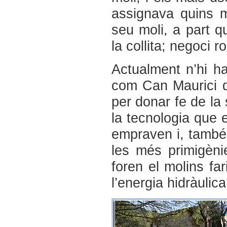
assignava quins m
seu moli, a part q
la collita; negoci r
Actualment n’hi h
com Can Maurici qu
per donar fe de la
la tecnologia que 
empraven i, també
les més primigènie
foren el molins far
l’energia hidràulica