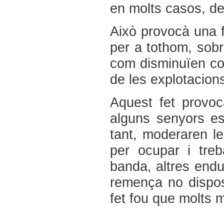
en molts casos, de 
Això provocà una f
per a tothom, sobr
com disminuïen co
de les explotacion
Aquest fet provo
alguns senyors es
tant, moderaren l
per ocupar i tre
banda, altres endu
remença no dispos
fet fou que molts 