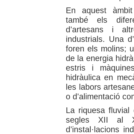
En aquest àmbit
també els difere
d’artesans i alt
industrials. Una 
foren els molins; u
de la energia hidrà
estris i màquine
hidràulica en mecà
les labors artesan
o d’alimentació co
La riquesa fluvial 
segles XII al 
d’instal·lacions in