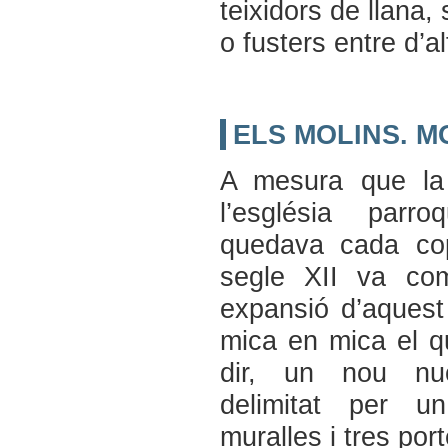
teixidors de llana,
o fusters entre d’al
ELS MOLINS. M
A mesura que la 
l’església parr
quedava cada cop
segle XII va co
expansió d’aquest
mica en mica el qu
dir, un nou nuc
delimitat per u
muralles i tres por