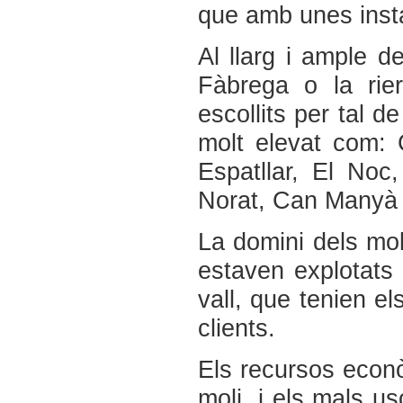
que amb unes insta
Al llarg i ample de
Fàbrega o la rier
escollits per tal 
molt elevat com: 
Espatllar, El No
Norat, Can Manyà o
La domini dels moli
estaven explotats 
vall, que tenien el
clients.
Els recursos econò
moli, i els mals u