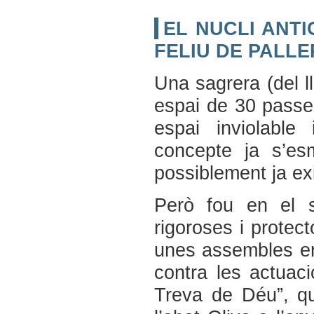
EL NUCLI ANTI
FELIU DE PALL
Una sagrera (del ll
espai de 30 passes
espai inviolable
concepte ja s’esm
possiblement ja exi
Però fou en el 
rigoroses i protec
unes assembles en
contra les actuaci
Treva de Déu”, qu