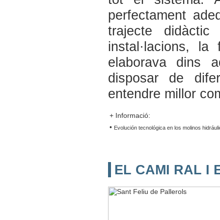
perfectament adeq
trajecte didàcti
instal·lacions, l
elaborava dins a
disposar de dife
entendre millor co
+ Informació
:
•
Evolución tecnológica en los molinos hidráuli
EL CAMI RAL I